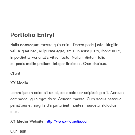
Portfolio Entry!
Nulla
consequat
massa quis enim. Donec pede justo, fringilla
vel, aliquet nec, vulputate eget, arcu. In enim justo, rhoncus ut,
imperdiet a, venenatis vitae, justo. Nullam dictum felis
eu
pede
mollis pretium. Integer tincidunt. Cras dapibus.
Client
XY Media
Lorem ipsum dolor sit amet, consectetuer adipiscing elit. Aenean
commodo ligula eget dolor. Aenean massa. Cum sociis natoque
penatibus et magnis dis parturient montes, nascetur ridiculus
mus.
XY Media
Website:
http://www.wikipedia.com
Our Task