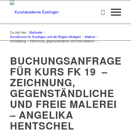
Du bist hier:
Startseite
/
Kunstkurse für Esslingen und die Region Stuttgart
/
Malerei
/
Anmeldung – Zeichnung, gegenständliche und freie Malerei – ...
BUCHUNGSANFRAGE
FÜR KURS FK 19 –
ZEICHNUNG,
GEGENSTÄNDLICHE
UND FREIE MALEREI
– ANGELIKA
HENTSCHEL