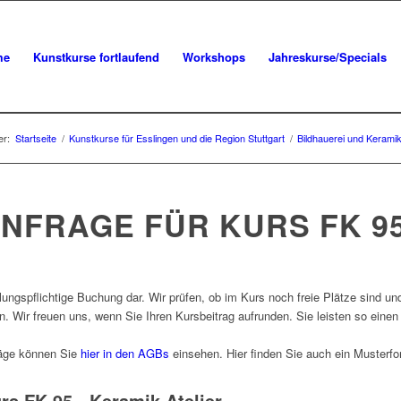
me
Kunstkurse fortlaufend
Workshops
Jahreskurse/Specials
er:
Startseite
/
Kunstkurse für Esslingen und die Region Stuttgart
/
Bildhauerei und Keramik
FRAGE FÜR KURS FK 95
ungspflichtige Buchung dar. Wir prüfen, ob im Kurs noch freie Plätze sind un
 Wir freuen uns, wenn Sie Ihren Kursbeitrag aufrunden. Sie leisten so einen
räge können Sie
hier in den AGBs
einsehen. Hier finden Sie auch ein Musterf
s FK 95 - Keramik Atelier